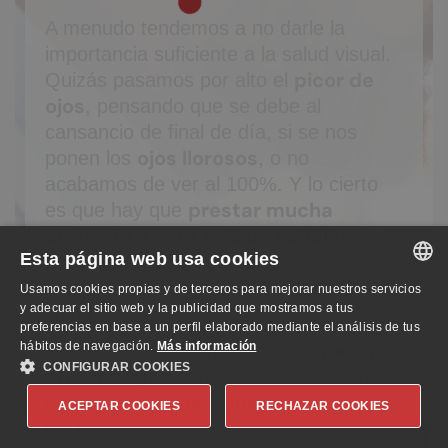
A menudo tendemos a no darle la
importancia suficiente a la salud visual.
picor de
Quizás pasamos por alto el
ojos
, pensando que se debe al
cansancio de final de día, si se nos
ojos llorosos
ponen los
, o no
acabamos de ver al 100%. Y lo cierto
prestar mucha
es que hay que
atención a este tipo de señales
,
Esta página web usa cookies
porque una salud visual óptima es clave
para disfrutar de un buen estado de
Usamos cookies propias y de terceros para mejorar nuestros servicios
SPANISH
y adecuar el sitio web y la publicidad que mostramos a tus
salud.
preferencias en base a un perfil elaborado mediante el análisis de tus
ENGLISH
los mejores
hábitos de navegación.
Nosotros colaboramos con
Más información
CONFIGURAR COOKIES
oftalmólogos
para que podáis acudir al
GERMAN
mínimo aviso y presumir de salud
ACEPTAR COOKIES
RECHAZAR COOKIES
visual.