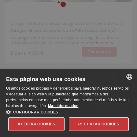
Cirugía refractiva (miopía, astigmatismo e hipermetropía)
Cirugía refractiva ocular con LASIK (coste por ojo)
La cirugía refractiva se utiliza para corregir los defectos
refractivos del ojo. Se emplea para corregir
Ver centros
Desde 600 €
Destacado
Esta página web usa cookies
Usamos cookies propias y de terceros para mejorar nuestros servicios
SPANISH
y adecuar el sitio web y la publicidad que mostramos a tus
preferencias en base a un perfil elaborado mediante el análisis de tus
ENGLISH
hábitos de navegación.
Más información
CONFIGURAR COOKIES
GERMAN
ACEPTAR COOKIES
RECHAZAR COOKIES