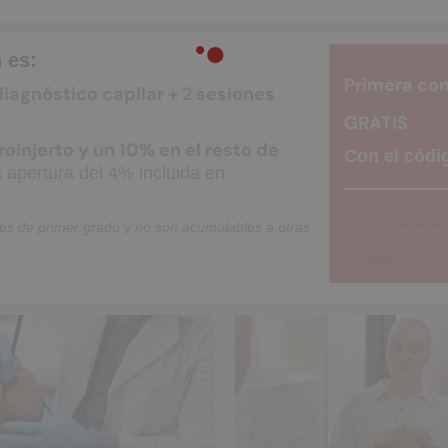
 es:
Primera co
iagnóstico capilar + 2 sesiones
GRATIS
injerto y un 10% en el resto de
Con el códi
 apertura del 4% incluida en
Código de descu
ares de primer grado y no son acumulables a otras
con Svenson. De
se aplique.