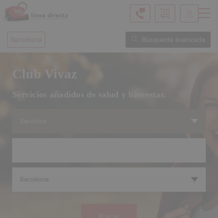
Mi cesta
Barcelona
Búsqueda avanzada
Club Vivaz
Servicios añadidos de salud y bienestar.
Servicios
Barcelona
Buscar