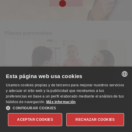
Planes personales
Esta página web usa cookies
Usamos cookies propias y de terceros para mejorar nuestros servicios
SPANISH
y adecuar el sitio web y la publicidad que mostramos a tus
preferencias en base a un perfil elaborado mediante el análisis de tus
ENGLISH
hábitos de navegación.
Más información
CONFIGURAR COOKIES
Salud infantil
GERMAN
Velar por el bienestar físico y mental de tus
ACEPTAR COOKIES
RECHAZAR COOKIES
hijos les ayudará a tener un crecimiento
sano y equilibrado