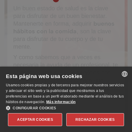
Un buen estado de salud es la clave
para disfrutar de un buen bienestar.
buenos
Mantenerte en forma, adquirir
hábitos con la comida
, son la clave
para disfrutar de tu cuerpo y de tu
mente.
Y como sabemos que a veces es
necesaria la ayuda de un profesional, te
ofrecemos una serie de servicios con
Esta página web usa cookies
los mejores especialistas para que
Usamos cookies propias y de terceros para mejorar nuestros servicios
la mejor versión de ti mismo
construir
SPANISH
y adecuar el sitio web y la publicidad que mostramos a tus
sea de lo más fácil y divertido.
preferencias en base a un perfil elaborado mediante el análisis de tus
ENGLISH
hábitos de navegación.
Más información
CONFIGURAR COOKIES
GERMAN
ACEPTAR COOKIES
RECHAZAR COOKIES
Destacados